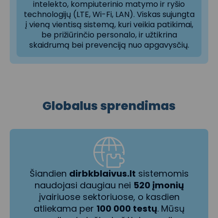
intelekto, kompiuterinio matymo ir ryšio
technologijų (LTE, Wi-Fi, LAN). Viskas sujungta
į vieną vientisą sistemą, kuri veikia patikimai,
be prižiūrinčio personalo, ir užtikrina
skaidrumą bei prevenciją nuo apgavysčių.
Globalus sprendimas
Šiandien
dirbkblaivus.lt
sistemomis
naudojasi daugiau nei
520 įmonių
įvairiuose sektoriuose, o kasdien
atliekama per
100 000 testų
. Mūsų