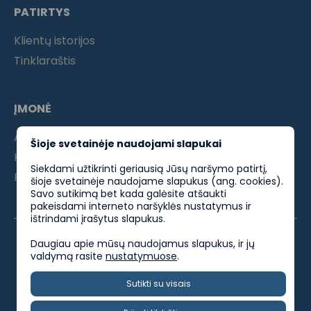
PATIRTYS
Klientų istorijos
Tinklaraštis
ĮMONĖ
Apie mus
Šioje svetainėje naudojami slapukai
Kontaktai
Siekdami užtikrinti geriausią Jūsų naršymo patirtį,
Partneriams
šioje svetainėje naudojame slapukus (ang. cookies).
Savo sutikimą bet kada galėsite atšaukti
pakeisdami interneto naršyklės nustatymus ir
ištrindami įrašytus slapukus.
Daugiau apie mūsų naudojamus slapukus, ir jų
valdymą rasite
nustatymuose
.
ES parama
Privatumo politika
Kokybės politika
Sutikti su visais
Socialinės atsakomybės politika