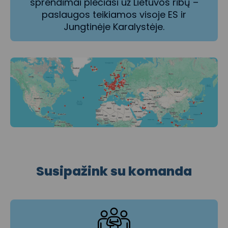
sprendimai plečiasi už Lietuvos ribų –
paslaugos teikiamos visoje ES ir
Jungtinėje Karalystėje.
Susipažink
su komanda