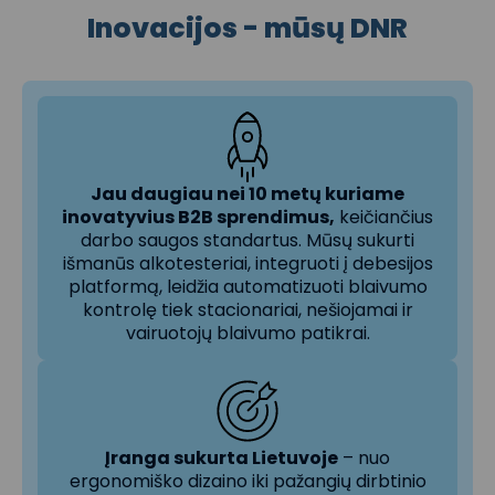
Inovacijos - mūsų DNR
Jau daugiau nei 10 metų kuriame
inovatyvius B2B sprendimus,
keičiančius
darbo saugos standartus. Mūsų sukurti
išmanūs alkotesteriai, integruoti į debesijos
platformą, leidžia automatizuoti blaivumo
kontrolę tiek stacionariai, nešiojamai ir
vairuotojų blaivumo patikrai.
Įranga sukurta Lietuvoje
– nuo
ergonomiško dizaino iki pažangių dirbtinio