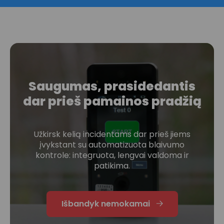
Saugumas, prasidedantis
dar prieš pamainos pradžią
Užkirsk kelią incidentams dar prieš jiems
įvykstant su automatizuota blaivumo
kontrole: integruota, lengvai valdoma ir
patikima.
Išbandyk nemokamai