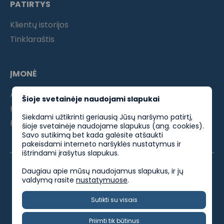
PATIRTYS
Klientų istorijos
Tinklaraštis
ĮMONĖ
Apie mus
Šioje svetainėje naudojami slapukai
Kontaktai
Siekdami užtikrinti geriausią Jūsų naršymo patirtį,
Partneriams
šioje svetainėje naudojame slapukus (ang. cookies).
Savo sutikimą bet kada galėsite atšaukti
pakeisdami interneto naršyklės nustatymus ir
ištrindami įrašytus slapukus.
Daugiau apie mūsų naudojamus slapukus, ir jų
valdymą rasite
nustatymuose
.
ES parama
Privatumo politika
Kokybės politika
Sutikti su visais
Socialinės atsakomybės politika
Priimti tik būtinus