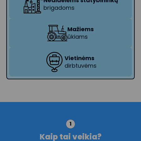
Nedidelėms statybininkų
brigadoms
Mažiems
ūkiams
Vietinėms
dirbtuvėms
1
Kaip tai veikia?