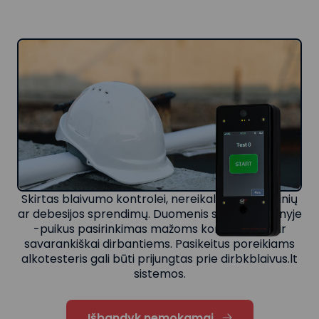
Skirtas blaivumo kontrolei, nereikalaujantis IT žinių
ar debesijos sprendimų. Duomenis saugo įrenginyje
-puikus pasirinkimas mažoms komandoms ar
savarankiškai dirbantiems. Pasikeitus poreikiams
alkotesteris gali būti prijungtas prie dirbkblaivus.lt
sistemos.
Išbandyk nemokamai