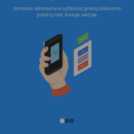
Išmanus alkotesteris užtikrina greitą blaivumo
Da
patikrą bet kurioje vietoje.