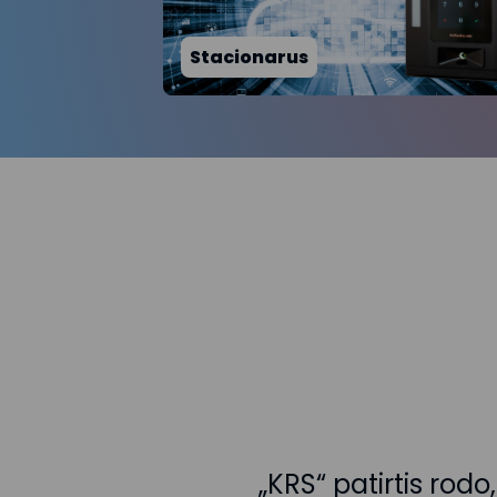
Stacionarus
„KRS“ patirtis ro