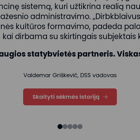
cinę sistemą, kuri užtikrina realią na
žesnio administravimo. „Dirbkblaivus“
onės kultūros formavimo, padeda pal
kai dirbama su skirtingais subjektais k
saugios statybvietės partneris. Visk
Valdemar Griškevič, DSS vadovas
Skaityti sėkmės istoriją