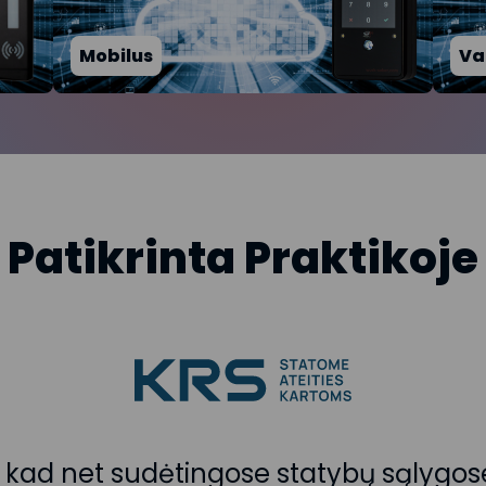
Mobilus
Va
Patikrinta
Praktikoje
do, kad net sudėtingose statybų sąlygo