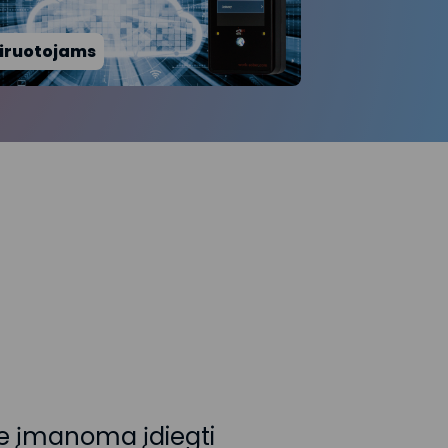
iruotojams
se įmanoma įdiegti