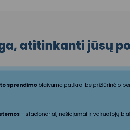
a, atitinkanti jūsų p
oto sprendimo
blaivumo patikrai be prižiūrinčio pe
sistemos
- stacionariai, nešiojamai ir vairuotojų bla