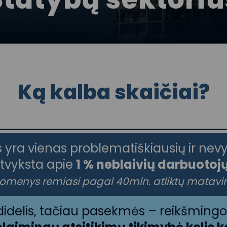
Ką kalba skaičiai?
us yra vienas problematiškiausių ir nev
tvyksta apie
1 % neblaivių darbuotoj
omenys remiasi pagal 40mln. atliktų matavi
nedidelis, tačiau pasekmės – reikšmin