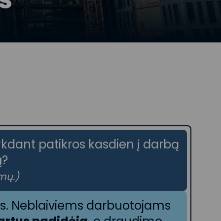
ykdant patikros kasdien į darbą
ų
?
mų.)
gos. Neblaiviems darbuotojams