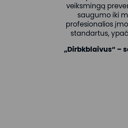
veiksmingą preven
saugumo iki ma
profesionalios įm
standartus, ypač 
„Dirbkblaivus“ – 