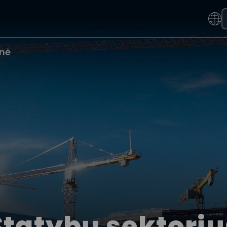
nė
Statybų sektoriu