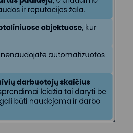
kartus padidėja
, o draudimo
udos ir reputacijos žala.
otoliniuose objektuose
, kur
jei nenaudojate automatizuotos
ivių darbuotojų skaičius
sprendimai leidžia tai daryti be
gali būti naudojama ir darbo