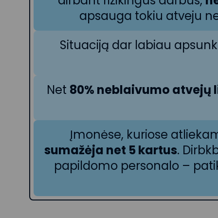
dirbant rizikingus darbus,
ne
apsauga tokiu atveju neg
Situaciją dar labiau apsun
Net
80% neblaivumo atvejų l
Įmonėse, kuriose atlieka
sumažėja net 5 kartus
. Dirbk
papildomo personalo – patik