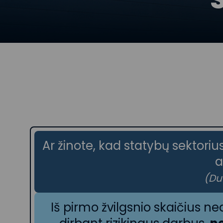
Ar žinote, kad statybų sektori
a
(Du
Iš pirmo žvilgsnio skaičius 