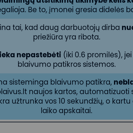
laimingų atsitikimų tikimybė kelis 
alioja. Be to, įmonei gresia didelės ba
kina tai, kad daug darbuotojų dirba
nu
priežiūra yra ribota.
ieka nepastebėti
(iki 0.6 promilės), 
blaivumo patikros sistemos.
ma sisteminga blaivumo patikra,
nebla
blaivus.lt naujos kartos, automatizuoti 
ra užtrunka vos 10 sekundžių, o kartu 
laiko apskaitai.