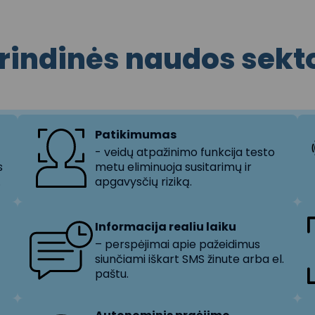
rindinės naudos sekto
Patikimumas
- veidų atpažinimo funkcija testo
s
metu eliminuoja susitarimų ir
.
apgavysčių riziką.
Informacija realiu laiku
– perspėjimai apie pažeidimus
siunčiami iškart SMS žinute arba el.
paštu.