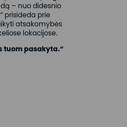
udą – nuo didesnio
 prisideda prie
aikyti atsakomybės
eliose lokacijose.
as tuom pasakyta.“