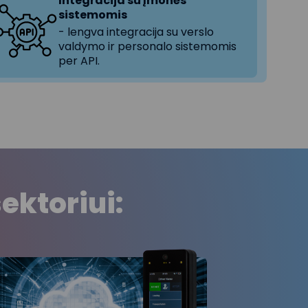
Integracija su įmonės
sistemomis
- lengva integracija su verslo
valdymo ir personalo sistemomis
per API.
ektoriui: