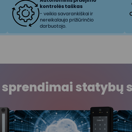
Autonominis praėjimo
kontrolės taškas
- veikia savarankiškai ir
nereikalauja prižiūrinčio
darbuotojo.
 sprendimai statybų s