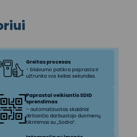
riui
Greitas procesas
- blaivumo patikra paprasta ir
užtrunka vos kelias sekundes.
Paprastai veikiantis SDID
sprendimas
– automatizuotas skaidriai
dirbančio darbuotojo duomenų
tikrinimas su „Sodra“.