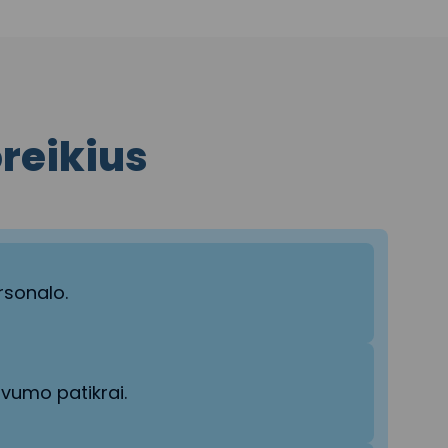
oreikius
rsonalo.
ivumo patikrai.