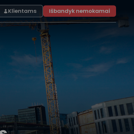
Klientams
Išbandyk nemokamai
s