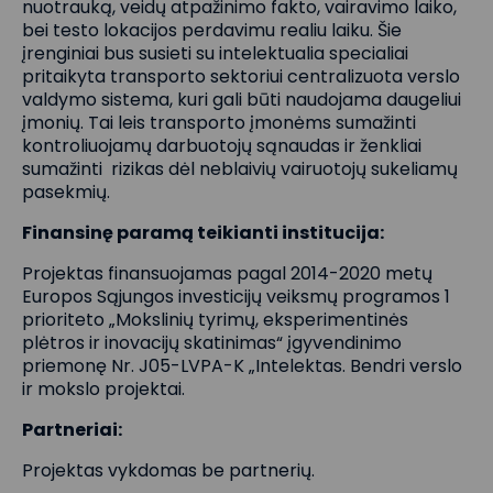
nuotrauką, veidų atpažinimo fakto, vairavimo laiko,
bei testo lokacijos perdavimu realiu laiku. Šie
įrenginiai bus susieti su intelektualia specialiai
pritaikyta transporto sektoriui centralizuota verslo
valdymo sistema, kuri gali būti naudojama daugeliui
įmonių. Tai leis transporto įmonėms sumažinti
kontroliuojamų darbuotojų sąnaudas ir ženkliai
sumažinti rizikas dėl neblaivių vairuotojų sukeliamų
pasekmių.
Finansinę paramą teikianti institucija:
Projektas finansuojamas pagal 2014-2020 metų
Europos Sąjungos investicijų veiksmų programos 1
prioriteto „Mokslinių tyrimų, eksperimentinės
plėtros ir inovacijų skatinimas“ įgyvendinimo
priemonę Nr. J05-LVPA-K „Intelektas. Bendri verslo
ir mokslo projektai.
Partneriai:
Projektas vykdomas be partnerių.