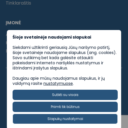
Tinklaraštis
ĮMONĖ
Apie mus
Šioje svetainėje naudojami slapukai
Kontaktai
Siekdami užtikrinti geriausią Jūsų naršymo patirtį,
Partneriams
šioje svetainėje naudojame slapukus (ang. cookies).
Savo sutikimą bet kada galėsite atšaukti
pakeisdami interneto naršyklės nustatymus ir
ištrindami įrašytus slapukus.
Daugiau apie mūsų naudojamus slapukus, ir jų
valdymą rasite
nustatymuose
.
ES parama
Privatumo politika
Kokybės politika
Sutikti su visais
Socialinės atsakomybės politika
Priimti tik būtinus
Dirbkblaivus @ 2025. Visos teisės saugomos.
Slapukų nustatymai