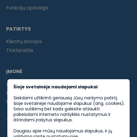
Funkcijų apžvalga
PATIRTYS
Klientų istorijos
Tinklaraštis
ĮMONĖ
Apie mus
Šioje svetainėje naudojami slapukai
Kontaktai
Siekdami užtikrinti geriausią Jūsų naršymo patirtį,
Partneriams
šioje svetainėje naudojame slapukus (ang. cookies).
Savo sutikimą bet kada galėsite atšaukti
pakeisdami interneto naršyklės nustatymus ir
ištrindami įrašytus slapukus.
Daugiau apie mūsų naudojamus slapukus, ir jų
valdymą rasite
nustatymuose
.