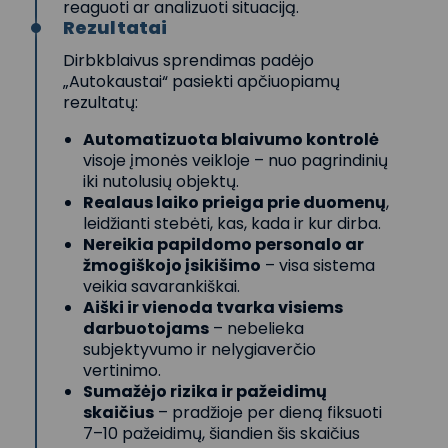
reaguoti ar analizuoti situaciją.
Rezultatai
Dirbkblaivus sprendimas padėjo
„Autokaustai“ pasiekti apčiuopiamų
rezultatų:
Automatizuota blaivumo kontrolė
visoje įmonės veikloje – nuo pagrindinių
iki nutolusių objektų.
Realaus laiko prieiga prie duomenų
,
leidžianti stebėti, kas, kada ir kur dirba.
Nereikia papildomo personalo ar
žmogiškojo įsikišimo
– visa sistema
veikia savarankiškai.
Aiški ir vienoda tvarka visiems
darbuotojams
– nebelieka
subjektyvumo ir nelygiaverčio
vertinimo.
Sumažėjo rizika ir pažeidimų
skaičius
– pradžioje per dieną fiksuoti
7–10 pažeidimų, šiandien šis skaičius