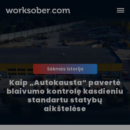
Sėkmės istorija
Kaip „Autokausta“ pavertė
blaivumo kontrolę kasdieniu
standartu statybų
aikštelėse