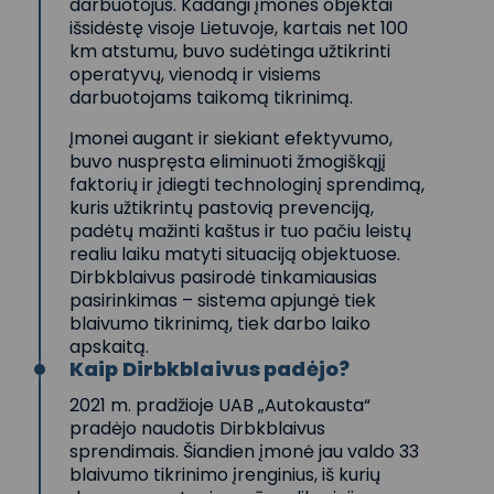
darbuotojus. Kadangi įmonės objektai
išsidėstę visoje Lietuvoje, kartais net 100
km atstumu, buvo sudėtinga užtikrinti
operatyvų, vienodą ir visiems
darbuotojams taikomą tikrinimą.
Įmonei augant ir siekiant efektyvumo,
buvo nuspręsta eliminuoti žmogiškąjį
faktorių ir įdiegti technologinį sprendimą,
kuris užtikrintų pastovią prevenciją,
padėtų mažinti kaštus ir tuo pačiu leistų
realiu laiku matyti situaciją objektuose.
Dirbkblaivus pasirodė tinkamiausias
pasirinkimas – sistema apjungė tiek
blaivumo tikrinimą, tiek darbo laiko
apskaitą.
Kaip Dirbkblaivus padėjo?
2021 m. pradžioje UAB „Autokausta“
pradėjo naudotis Dirbkblaivus
sprendimais. Šiandien įmonė jau valdo 33
blaivumo tikrinimo įrenginius, iš kurių