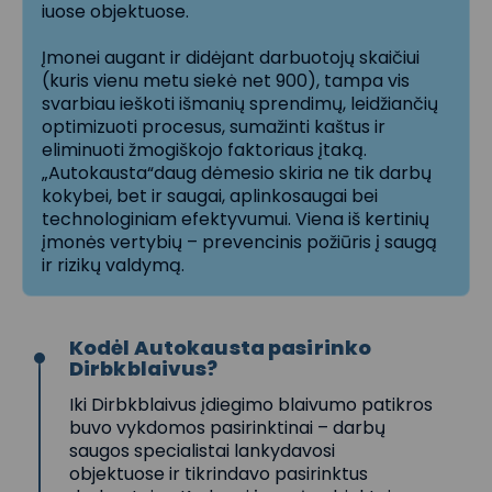
iuose objektuose.
Įmonei augant ir didėjant darbuotojų skaičiui
(kuris vienu metu siekė net 900), tampa vis
svarbiau ieškoti išmanių sprendimų, leidžiančių
optimizuoti procesus, sumažinti kaštus ir
eliminuoti žmogiškojo faktoriaus įtaką.
„Autokausta“daug dėmesio skiria ne tik darbų
kokybei, bet ir saugai, aplinkosaugai bei
technologiniam efektyvumui. Viena iš kertinių
įmonės vertybių – prevencinis požiūris į saugą
ir rizikų valdymą.
Kodėl Autokausta pasirinko
Dirbkblaivus?
Iki Dirbkblaivus įdiegimo blaivumo patikros
buvo vykdomos pasirinktinai – darbų
saugos specialistai lankydavosi
objektuose ir tikrindavo pasirinktus