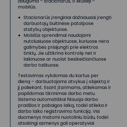
dauguma – stacionarūs, o likusieji –
mobilūs.
Stacionarūs įrenginiai dažniausiai įrengti
darbuotojų buitinėse patalpose
statybų objektuose.
Mobilūs sprendimai naudojami
nutolusiuose objektuose, kuriuose nėra
galimybės prisijungti prie elektros
tinklų. Jie užtikrina kontrolę net ir
laikinuose ar nuolat besikeičiančiuose
darbo taškuose.
Testavimas vykdomas du kartus per
dieną – darbuotojams atvykus į objektą ir
jį paliekant. Esant įtarimams, atliekamas ir
papildomas tikrinimas darbo metu.
Sistema automatiškai fiksuoja darbo
pradžios ir pabaigos laiką, todėl atlieka ir
darbo laiko registravimo funkciją. Visi
duomenys matomi nuotoliniu būdu, todėl
atsakingi asmenys gali operatyviai