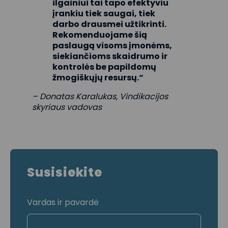
ilgainiui tai tapo efektyviu
įrankiu tiek saugai, tiek
darbo drausmei užtikrinti.
Rekomenduojame šią
paslaugą visoms įmonėms,
siekiančioms skaidrumo ir
kontrolės be papildomų
žmogiškųjų resursų.“
– Donatas Karalukas, Vindikacijos
skyriaus vadovas
Susisiekite
Vardas ir pavardė