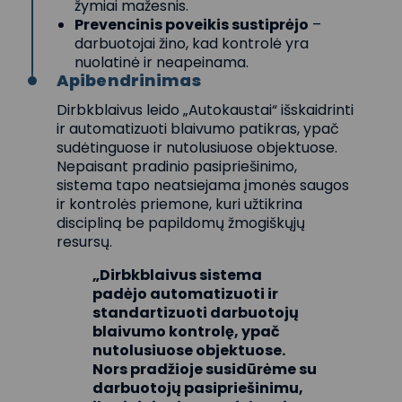
žymiai mažesnis.
Prevencinis poveikis sustiprėjo
–
darbuotojai žino, kad kontrolė yra
nuolatinė ir neapeinama.
Apibendrinimas
Dirbkblaivus leido „Autokaustai“ išskaidrinti
ir automatizuoti blaivumo patikras, ypač
sudėtinguose ir nutolusiuose objektuose.
Nepaisant pradinio pasipriešinimo,
sistema tapo neatsiejama įmonės saugos
ir kontrolės priemone, kuri užtikrina
discipliną be papildomų žmogiškųjų
resursų.
„Dirbkblaivus sistema
padėjo automatizuoti ir
standartizuoti darbuotojų
blaivumo kontrolę, ypač
nutolusiuose objektuose.
Nors pradžioje susidūrėme su
darbuotojų pasipriešinimu,