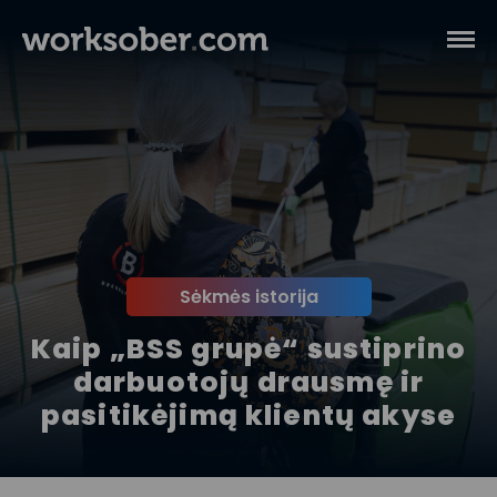
Sėkmės istorija
Kaip „BSS grupė“ sustiprino
darbuotojų drausmę ir
pasitikėjimą klientų akyse