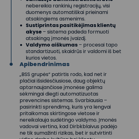
nebereikia rankinių registracijų, visi
duomenys automatiškai prieinami
atsakingiems asmenims.
Sustiprintas pasitikėjimas klientų
akyse
– sistema padeda formuoti
atsakingą įmonės įvaizdį.
Valdymo aiškumas
– procesai tapo
standartizuoti, skaidrūs ir valdomi iš bet
kurios vietos.
Apibendrinimas
„BSS grupės“ patirtis rodo, kad net ir
plačiai išsidėsčiusiose, daug objektų
aptarnaujančiose įmonėse galima
sėkmingai diegti automatizuotas
prevencines sistemas. Svarbiausia –
pasirinkti sprendimą, kuris yra lengvai
pritaikomas skirtingose vietose ir
nereikalauja sudėtingo valdymo. Įmonės
vadovai vertina, kad Dirbkblaivus padėjo
ne tik sumažinti rizikas, bet ir sutvirtinti