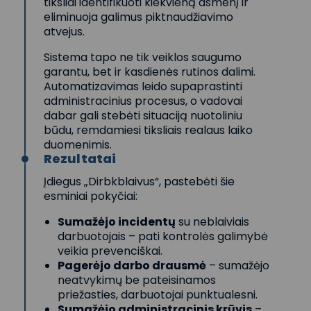
tiksliai identifikuoti kiekvieną asmenį ir
eliminuoja galimus piktnaudžiavimo
atvejus.
Sistema tapo ne tik veiklos saugumo
garantu, bet ir kasdienės rutinos dalimi.
Automatizavimas leido supaprastinti
administracinius procesus, o vadovai
dabar gali stebėti situaciją nuotoliniu
būdu, remdamiesi tiksliais realaus laiko
duomenimis.
Rezultatai
Įdiegus „Dirbkblaivus“, pastebėti šie
esminiai pokyčiai:
Sumažėjo incidentų
su neblaiviais
darbuotojais – pati kontrolės galimybė
veikia prevenciškai.
Pagerėjo darbo drausmė
– sumažėjo
neatvykimų be pateisinamos
priežasties, darbuotojai punktualesni.
Sumažėjo administracinis krūvis
–