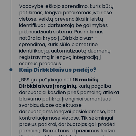
Vadovybė ieškojo sprendimo, kuris būtų
patikimas, lengvai pritaikomas įvairiose
vietose, veiktų prevenciškai ir leistų
identifikuoti darbuotoją be galimybės
piktnaudžiauti sistema. Pasirinkimas
natūraliai krypo į „Dirbkblaivus“ –
sprendimą, kuris siūlo biometrinę
identifikaciją, automatizuotą duomenų
registravimą ir lengvą integraciją į
esamus procesus.
Kaip Dirbkblaivus padėjo?
„BSS grupė“ įdiegė net
16 mobilių
Dirbkblaivus įrenginių
, kurių pagalba
darbuotojai kasdien prieš pamainą atlieka
blaivumo patikrą. Įrenginiai sumontuoti
svarbiausiuose objektuose –
darbuotojams lengvai pasiekiamose, bet
kontroliuojamose vietose. Tik sėkmingai
praėjus patikrai, darbuotojas gali pradėti
pamainą. Biometrinis atpažinimas leidžia