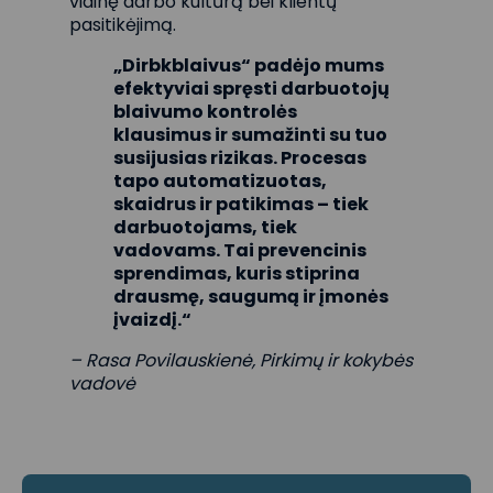
vidinę darbo kultūrą bei klientų
pasitikėjimą.
„Dirbkblaivus“ padėjo mums
efektyviai spręsti darbuotojų
blaivumo kontrolės
klausimus ir sumažinti su tuo
susijusias rizikas. Procesas
tapo automatizuotas,
skaidrus ir patikimas – tiek
darbuotojams, tiek
vadovams. Tai prevencinis
sprendimas, kuris stiprina
drausmę, saugumą ir įmonės
įvaizdį.“
– Rasa Povilauskienė, Pirkimų ir kokybės
vadovė