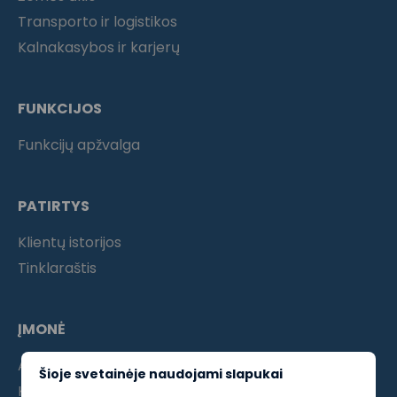
Transporto ir logistikos
Kalnakasybos ir karjerų
FUNKCIJOS
Funkcijų apžvalga
PATIRTYS
Klientų istorijos
Tinklaraštis
ĮMONĖ
Apie mus
Šioje svetainėje naudojami slapukai
Kontaktai