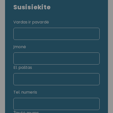
Susisiekite
Vardas ir pavardė
Įmonė
El. paštas
Tel. numeris
Žinutė mums