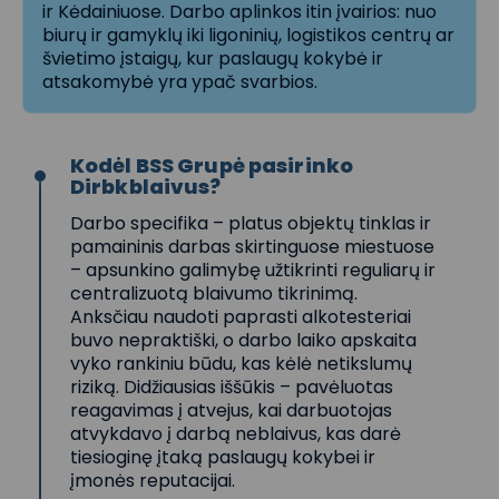
ir Kėdainiuose. Darbo aplinkos itin įvairios: nuo
biurų ir gamyklų iki ligoninių, logistikos centrų ar
švietimo įstaigų, kur paslaugų kokybė ir
atsakomybė yra ypač svarbios.
Kodėl BSS Grupė pasirinko
Dirbkblaivus?
Darbo specifika – platus objektų tinklas ir
pamaininis darbas skirtinguose miestuose
– apsunkino galimybę užtikrinti reguliarų ir
centralizuotą blaivumo tikrinimą.
Anksčiau naudoti paprasti alkotesteriai
buvo nepraktiški, o darbo laiko apskaita
vyko rankiniu būdu, kas kėlė netikslumų
riziką. Didžiausias iššūkis – pavėluotas
reagavimas į atvejus, kai darbuotojas
atvykdavo į darbą neblaivus, kas darė
tiesioginę įtaką paslaugų kokybei ir
įmonės reputacijai.