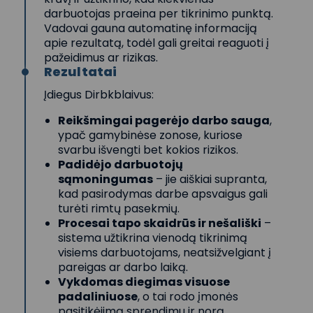
darbuotojas praeina per tikrinimo punktą.
Vadovai gauna automatinę informaciją
apie rezultatą, todėl gali greitai reaguoti į
pažeidimus ar rizikas.
Rezultatai
Įdiegus Dirbkblaivus:
Reikšmingai pagerėjo darbo sauga
,
ypač gamybinėse zonose, kuriose
svarbu išvengti bet kokios rizikos.
Padidėjo darbuotojų
sąmoningumas
– jie aiškiai supranta,
kad pasirodymas darbe apsvaigus gali
turėti rimtų pasekmių.
Procesai tapo skaidrūs ir nešališki
–
sistema užtikrina vienodą tikrinimą
visiems darbuotojams, neatsižvelgiant į
pareigas ar darbo laiką.
Vykdomas diegimas visuose
padaliniuose
, o tai rodo įmonės
pasitikėjimą sprendimu ir norą