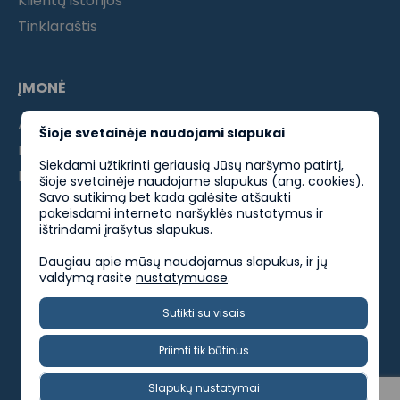
Klientų istorijos
Tinklaraštis
ĮMONĖ
Apie mus
Šioje svetainėje naudojami slapukai
Kontaktai
Siekdami užtikrinti geriausią Jūsų naršymo patirtį,
Partneriams
šioje svetainėje naudojame slapukus (ang. cookies).
Savo sutikimą bet kada galėsite atšaukti
pakeisdami interneto naršyklės nustatymus ir
ištrindami įrašytus slapukus.
Daugiau apie mūsų naudojamus slapukus, ir jų
valdymą rasite
nustatymuose
.
ES parama
Privatumo politika
Kokybės politika
Sutikti su visais
Socialinės atsakomybės politika
Priimti tik būtinus
Dirbkblaivus @ 2025. Visos teisės saugomos.
Slapukų nustatymai