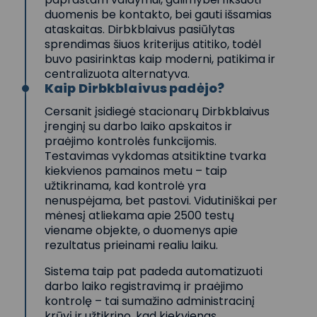
duomenis be kontakto, bei gauti išsamias
ataskaitas. Dirbkblaivus pasiūlytas
sprendimas šiuos kriterijus atitiko, todėl
buvo pasirinktas kaip moderni, patikima ir
centralizuota alternatyva.
Kaip Dirbkblaivus padėjo?
Cersanit įsidiegė stacionarų Dirbkblaivus
įrenginį su darbo laiko apskaitos ir
praėjimo kontrolės funkcijomis.
Testavimas vykdomas atsitiktine tvarka
kiekvienos pamainos metu – taip
užtikrinama, kad kontrolė yra
nenuspėjama, bet pastovi. Vidutiniškai per
mėnesį atliekama apie 2500 testų
viename objekte, o duomenys apie
rezultatus prieinami realiu laiku.
Sistema taip pat padeda automatizuoti
darbo laiko registravimą ir praėjimo
kontrolę – tai sumažino administracinį
krūvį ir užtikrino, kad kiekvienas