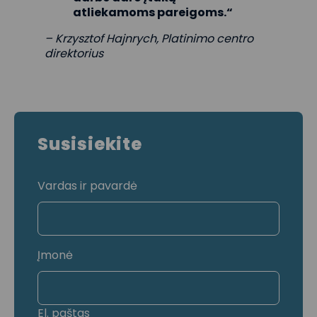
atliekamoms pareigoms.“
– Krzysztof Hajnrych, Platinimo centro
direktorius
Susisiekite
Vardas ir pavardė
Įmonė
El. paštas