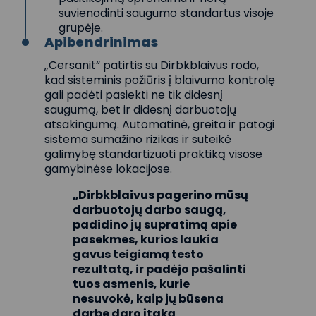
suvienodinti saugumo standartus visoje
grupėje.
Apibendrinimas
„Cersanit“ patirtis su Dirbkblaivus rodo,
kad sisteminis požiūris į blaivumo kontrolę
gali padėti pasiekti ne tik didesnį
saugumą, bet ir didesnį darbuotojų
atsakingumą. Automatinė, greita ir patogi
sistema sumažino rizikas ir suteikė
galimybę standartizuoti praktiką visose
gamybinėse lokacijose.
„Dirbkblaivus pagerino mūsų
darbuotojų darbo saugą,
padidino jų supratimą apie
pasekmes, kurios laukia
gavus teigiamą testo
rezultatą, ir padėjo pašalinti
tuos asmenis, kurie
nesuvokė, kaip jų būsena
darbe daro įtaką