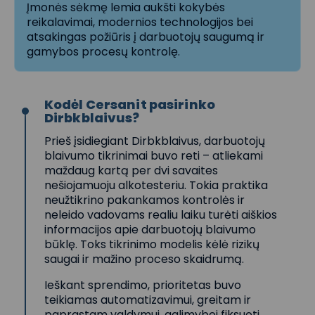
Įmonės sėkmę lemia aukšti kokybės
reikalavimai, modernios technologijos bei
atsakingas požiūris į darbuotojų saugumą ir
gamybos procesų kontrolę.
Kodėl Cersanit pasirinko
Dirbkblaivus?
Prieš įsidiegiant Dirbkblaivus, darbuotojų
blaivumo tikrinimai buvo reti – atliekami
maždaug kartą per dvi savaites
nešiojamuoju alkotesteriu. Tokia praktika
neužtikrino pakankamos kontrolės ir
neleido vadovams realiu laiku turėti aiškios
informacijos apie darbuotojų blaivumo
būklę. Toks tikrinimo modelis kėlė rizikų
saugai ir mažino proceso skaidrumą.
Ieškant sprendimo, prioritetas buvo
teikiamas automatizavimui, greitam ir
paprastam valdymui, galimybei fiksuoti