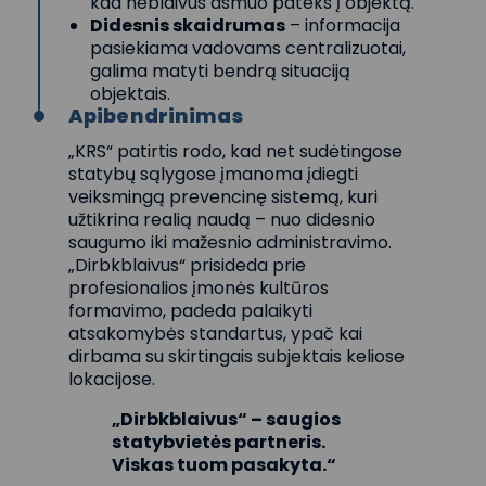
kad neblaivus asmuo pateks į objektą.
Didesnis skaidrumas
– informacija
pasiekiama vadovams centralizuotai,
galima matyti bendrą situaciją
objektais.
Apibendrinimas
„KRS“ patirtis rodo, kad net sudėtingose
statybų sąlygose įmanoma įdiegti
veiksmingą prevencinę sistemą, kuri
užtikrina realią naudą – nuo didesnio
saugumo iki mažesnio administravimo.
„Dirbkblaivus“ prisideda prie
profesionalios įmonės kultūros
formavimo, padeda palaikyti
atsakomybės standartus, ypač kai
dirbama su skirtingais subjektais keliose
lokacijose.
„Dirbkblaivus“ – saugios
statybvietės partneris.
Viskas tuom pasakyta.“