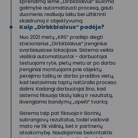
sprendimą lėmė „Dirbkblaivus“ siūloma
galimybė automatizuoti procesą, gauti
duomenis realiuoju laiku bei užtikrinti
skaidrumą ir objektyvumą.
Kaip „Dirbkblaivus“ padėjo?
Nuo 2021 metų „KRS“ pradėjo diegti
stacionarius „Dirbkblaivus“ įrenginius
svarbiausiose lokacijose. Sistema veikia
visiškai automatizuotai – darbuotojai
testuojami ryte, pietų metu ar po darbo.
Įrenginiai montuojami prie objektų
perėjimo taškų ar darbo pradžios vietų,
kad testavimas taptų natūralia proceso
dalimi. Kadangi darbuotojai žino, kad
sistema fiksuoja tikslų laiką ir rezultatą,
išvengiama bandymų „apeiti“ tvarką.
Sistema taip pat fiksuoja ir išorinių
subrangovų rezultatus, todėl vadovai
mato ne tik vidinių, bet ir partnerių
atsakomybę. Naudojamas bekontaktis