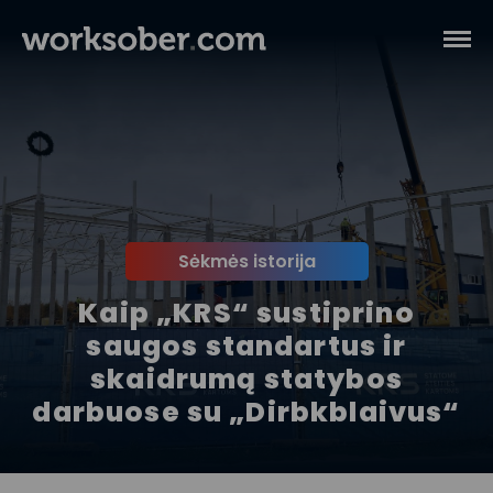
Sėkmės istorija
Kaip „KRS“ sustiprino
saugos standartus ir
skaidrumą statybos
darbuose su „Dirbkblaivus“