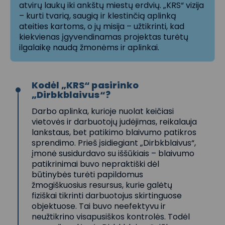
atvirų laukų iki ankštų miestų erdvių. „KRS“ vizija
– kurti tvarią, saugią ir klestinčią aplinką
ateities kartoms, o jų misija – užtikrinti, kad
kiekvienas įgyvendinamas projektas turėtų
ilgalaikę naudą žmonėms ir aplinkai.
Kodėl „KRS“ pasirinko
„Dirbkblaivus“?
Darbo aplinka, kurioje nuolat keičiasi
vietovės ir darbuotojų judėjimas, reikalauja
lankstaus, bet patikimo blaivumo patikros
sprendimo. Prieš įsidiegiant „Dirbkblaivus“,
įmonė susidurdavo su iššūkiais – blaivumo
patikrinimai buvo nepraktiški dėl
būtinybės turėti papildomus
žmogiškuosius resursus, kurie galėtų
fiziškai tikrinti darbuotojus skirtinguose
objektuose. Tai buvo neefektyvu ir
neužtikrino visapusiškos kontrolės. Todėl