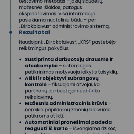
testavimo metodas – jokių šiaudelių,
mažesnės išlaidos, patogus
eksploatavimas. Visa informacija
pasiekiama nuotoliniu būdu – per
„Dirbkblaivus“ administravimo sistemą.
Rezultatai
Naudojant „Dirbkblaivus“, „KRS“ pastebėjo
reikšmingus pokyčius:
Sustiprinta darbuotojų drausmė ir
atsakomybė
– sistemingas
patikrinimas motyvuoja laikytis taisyklių.
Aiški ir objektyvi subrangovų
kontrolė
– fiksuojami atvejai, kai
partnerių darbuotojai neatitinka
reikalavimų.
Mažesnis administracinis krūvis
–
nereikia papildomų žmonių blaivumo
patikroms atlikti.
Automatiniai pranešimai padeda
reaguoti iš karto
– išvengiama rizikos,