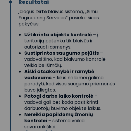
Rezultatai
Įdiegus Dirbkblaivus sistemą, „Simu
Engineering Services“ pasiekė šiuos
pokyčius:
Užtikrinta objekto kontrolė
– į
teritoriją patenka tik blaivūs ir
autorizuoti asmenys.
Sustiprintas saugumo pojūtis
–
vadovai žino, kad blaivumo kontrolė
veikia be išimčių.
Aiški atsakomybė ir ramybė
vadovams
– kilus nelaimei galima
parodyti, kad visos saugumo priemonės
buvo įdiegtos.
Patogi darbo laiko kontrolė
–
vadovai gali bet kada pasitikrinti
darbuotojų buvimo objekte laikus.
Nereikia papildomų žmonių
kontrolei
– sistema veikia
savarankiškai.