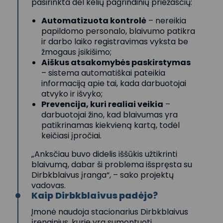
pasirinkta dėl kelių pagrindinių priežasčių:
Automatizuota kontrolė
– nereikia
papildomo personalo, blaivumo patikra
ir darbo laiko registravimas vyksta be
žmogaus įsikišimo;
Aiškus atsakomybės paskirstymas
– sistema automatiškai pateikia
informaciją apie tai, kada darbuotojai
atvyko ir išvyko;
Prevencija, kuri realiai veikia
–
darbuotojai žino, kad blaivumas yra
patikrinamas kiekvieną kartą, todėl
keičiasi įpročiai.
„Anksčiau buvo didelis iššūkis užtikrinti
blaivumą, dabar ši problema išspręsta su
Dirbkblaivus įranga“, – sako projektų
vadovas.
Kaip Dirbkblaivus padėjo?
Įmonė naudoja stacionarius Dirbkblaivus
įrenginius, kurie yra sumontuoti