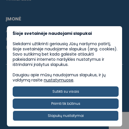
ĮMONĖ
Apie mus
Šioje svetainėje naudojami slapukai
Kontaktai
Siekdami užtikrinti geriausią Jūsų naršymo patirtį,
Partneriams
šioje svetainėje naudojame slapukus (ang. cookies).
Savo sutikimą bet kada galėsite atšaukti
pakeisdami interneto naršyklės nustatymus ir
ištrindami įrašytus slapukus.
Daugiau apie mūsų naudojamus slapukus, ir jų
valdymą rasite
nustatymuose
.
ES parama
Privatumo politika
Kokybės politika
Sutikti su visais
Socialinės atsakomybės politika
Priimti tik būtinus
Dirbkblaivus @ 2025. Visos teisės saugomos.
Slapukų nustatymai