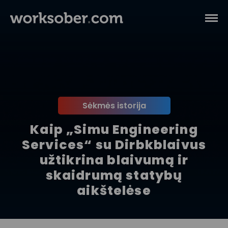
Sėkmės istorija
Kaip „Simu Engineering
Services“ su Dirbkblaivus
užtikrina blaivumą ir
skaidrumą statybų
aikštelėse