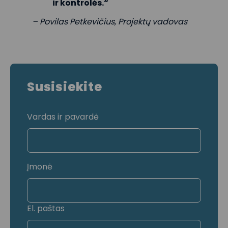
ir kontrolės.“
– Povilas Petkevičius, Projektų vadovas
Susisiekite
Vardas ir pavardė
Įmonė
El. paštas