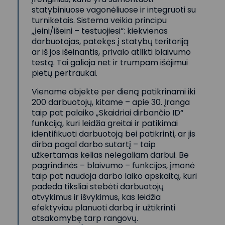
statybiniuose vagonėliuose ir integruoti su
turniketais. Sistema veikia principu
„įeini/išeini – testuojiesi“: kiekvienas
darbuotojas, patekęs į statybų teritoriją
ar iš jos išeinantis, privalo atlikti blaivumo
testą. Tai galioja net ir trumpam išėjimui
pietų pertraukai.
Viename objekte per dieną patikrinami iki
200 darbuotojų, kitame – apie 30. Įranga
taip pat palaiko „Skaidriai dirbančio ID“
funkciją, kuri leidžia greitai ir patikimai
identifikuoti darbuotoją bei patikrinti, ar jis
dirba pagal darbo sutartį – taip
užkertamas kelias nelegaliam darbui. Be
pagrindinės – blaivumo – funkcijos, įmonė
taip pat naudoja darbo laiko apskaitą, kuri
padeda tiksliai stebėti darbuotojų
atvykimus ir išvykimus, kas leidžia
efektyviau planuoti darbą ir užtikrinti
atsakomybę tarp rangovų.