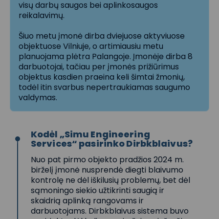
visų darbų saugos bei aplinkosaugos
reikalavimų.
Šiuo metu įmonė dirba dviejuose aktyviuose
objektuose Vilniuje, o artimiausiu metu
planuojama plėtra Palangoje. Įmonėje dirba 8
darbuotojai, tačiau per įmonės prižiūrimus
objektus kasdien praeina keli šimtai žmonių,
todėl itin svarbus nepertraukiamas saugumo
valdymas.
Kodėl „Simu Engineering
Services“ pasirinko Dirbkblaivus?
Nuo pat pirmo objekto pradžios 2024 m.
birželį įmonė nusprendė diegti blaivumo
kontrolę ne dėl iškilusių problemų, bet dėl
sąmoningo siekio užtikrinti saugią ir
skaidrią aplinką rangovams ir
darbuotojams. Dirbkblaivus sistema buvo