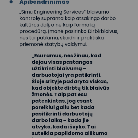
Apibendrinimas
„Simu Engineering Services“ blaivumo
kontrolę supranta kaip atsakingo darbo
kultūros dalį, o ne kaip formalią
procedūrą. Įmonė pasirinko Dirbkblaivus,
nes tai patikima, skaidri ir praktiška
priemonė statybų valdymui.
„Esu ramus, nes žinau, kad
dėjau visas pastangas
užtikrinti blaivumą –
darbuotojai yra patikrinti.
Šioje srityje padaryta viskas,
kad objekte dirbtų tik blaivūs
žmonės. Taip pat esu
patenkintas, jog esant
poreikiui galiu bet kada
pasitikrinti darbuotojų
darbo laiką – kada jie
atvyko, kada išvyko. Tai
suteikia papildomo aiškumo