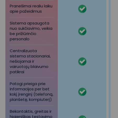
Pranešimai realiu laiku
apie pažeidimus
Sistema apsaugota
nuo sukčiavimo, veikia
be prižiūrinčio
personalo
Centralizuota
sistema stacionariai,
nešiojamai ir
vairuotojų blaivumo
patikrai
Patogi prieiga prie
informacijos per bet
kokį įrenginį (telefoną,
planšetę, kompiuterį)
Bekontaktis, greitas ir
higieniškas testavimo