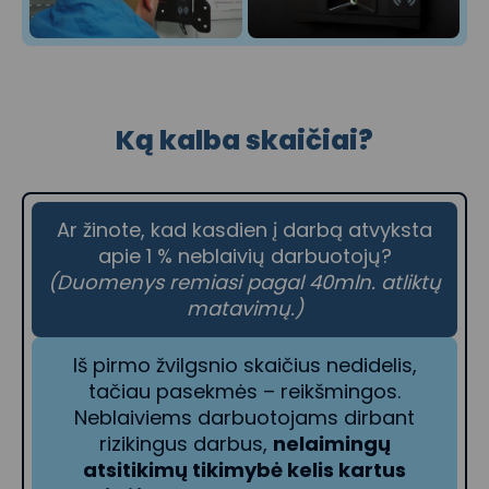
Ką kalba skaičiai?
Ar žinote, kad kasdien į darbą atvyksta
apie 1 % neblaivių darbuotojų?
(Duomenys remiasi pagal 40mln. atliktų
matavimų.)
Iš pirmo žvilgsnio skaičius nedidelis,
tačiau pasekmės – reikšmingos.
Neblaiviems darbuotojams dirbant
rizikingus darbus,
nelaimingų
atsitikimų tikimybė kelis kartus