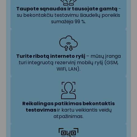
Taupote sąnaudas ir tausojate gamtą
-
su bekontakčiu testavimu šiaudelių poreikis
sumažėja 99 %.
Turite ribotą interneto ryšį
– mūsų įranga
turi integruotą rezervinį mobilų ryšį (GSM,
WiFi, LAN).
Reikalingas patikimas bekontaktis
testavimas
ir kartu veikiantis veidų
atpažinimas.