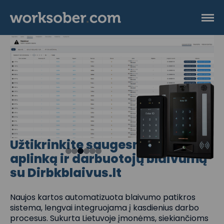
Užtikrinkite saugesnę darbo
aplinką ir darbuotojų blaivumą
su Dirbkblaivus.lt
Naujos kartos automatizuota blaivumo patikros
sistema, lengvai integruojama į kasdienius darbo
procesus. Sukurta Lietuvoje įmonėms, siekiančioms