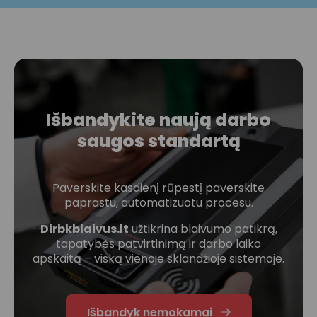
Išbandykite naują darbo
saugos standartą
Paverskite kasdienį rūpestį paverskite
paprastu, automatizuotu procesu.
Dirbkblaivus.lt
užtikrina blaivumo patikrą,
tapatybės patvirtinimą ir darbo laiko
apskaitą – viską vienoje sklandžioje sistemoje.
Išbandyk nemokamai