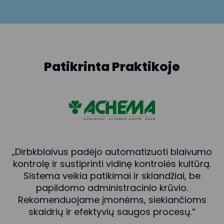
Patikrinta
Praktikoje
„Dirbkblaivus padėjo automatizuoti blaivumo
„
kontrolę ir sustiprinti vidinę kontrolės kultūrą.
d
Sistema veikia patikimai ir sklandžiai, be
s
papildomo administracinio krūvio.
t
Rekomenduojame įmonėms, siekiančioms
skaidrių ir efektyvių saugos procesų.“