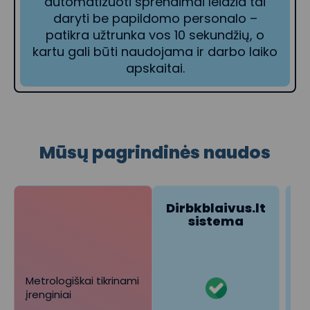
automatizuoti sprendimai leidžia tai
daryti be papildomo personalo –
patikra užtrunka vos 10 sekundžių, o
kartu gali būti naudojama ir darbo laiko
apskaitai.
Mūsų pagrindinės naudos
Dirbkblaivus.lt
K
sistema
Metrologiškai tikrinami
įrenginiai