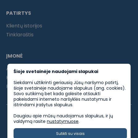
PATIRTYS
Klientų istorijos
Tinklaraštis
ĮMONĖ
Apie mus
Šioje svetainėje naudojami slapukai
Kontaktai
Siekdami užtikrinti geriausią Jūsų naršymo patirtį,
Partneriams
šioje svetainėje naudojame slapukus (ang. cookies).
Savo sutikimą bet kada galėsite atšaukti
pakeisdami interneto naršyklės nustatymus ir
ištrindami įrašytus slapukus.
Daugiau apie mūsų naudojamus slapukus, ir jų
valdymą rasite
nustatymuose
.
ES parama
Privatumo politika
Kokybės politika
Sutikti su visais