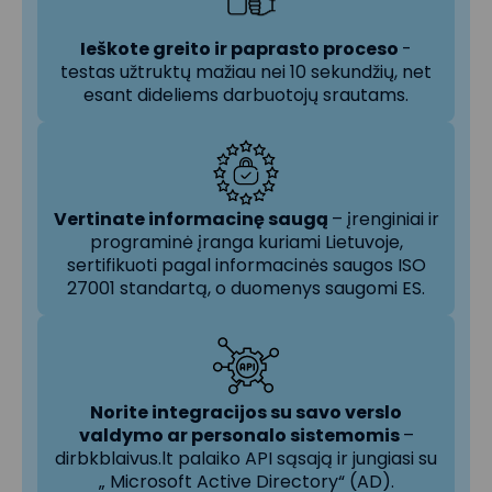
Ieškote greito ir paprasto proceso
-
testas užtruktų mažiau nei 10 sekundžių, net
esant dideliems darbuotojų srautams.
Vertinate informacinę saugą
– įrenginiai ir
programinė įranga kuriami Lietuvoje,
sertifikuoti pagal informacinės saugos ISO
27001 standartą, o duomenys saugomi ES.
Norite integracijos su savo verslo
valdymo ar personalo sistemomis
–
dirbkblaivus.lt palaiko API sąsają ir jungiasi su
„ Microsoft Active Directory“ (AD).