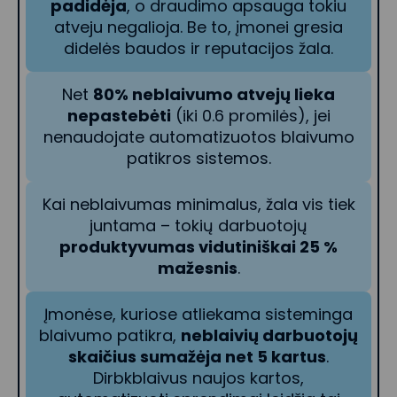
padidėja
, o draudimo apsauga tokiu
atveju negalioja. Be to, įmonei gresia
didelės baudos ir reputacijos žala.
Net
80% neblaivumo atvejų lieka
nepastebėti
(iki 0.6 promilės), jei
nenaudojate automatizuotos blaivumo
patikros sistemos.
Kai neblaivumas minimalus, žala vis tiek
juntama – tokių darbuotojų
produktyvumas vidutiniškai 25 %
mažesnis
.
Įmonėse, kuriose atliekama sisteminga
blaivumo patikra,
neblaivių darbuotojų
skaičius sumažėja net 5 kartus
.
Dirbkblaivus naujos kartos,