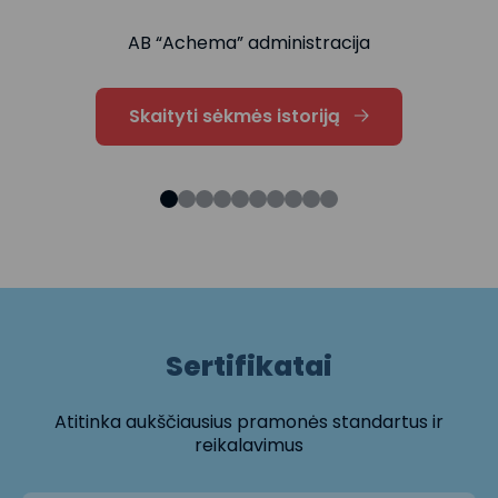
AB “Achema” administracija
Skaityti sėkmės istoriją
Sertifikatai
Atitinka aukščiausius pramonės standartus ir
reikalavimus