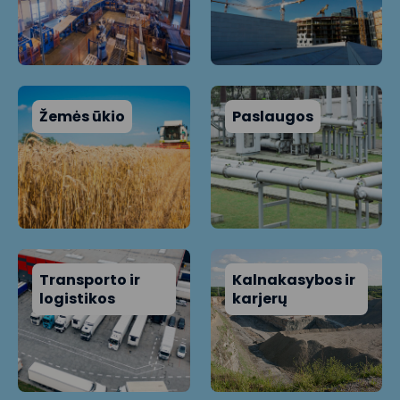
Žemės ūkio
Paslaugos
Transporto ir
Kalnakasybos ir
logistikos
karjerų